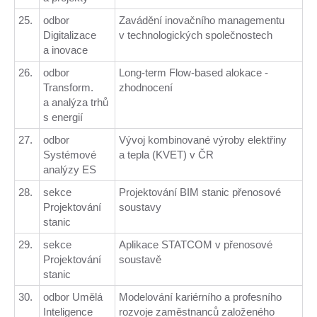
25.
odbor
Zavádění inovačního managementu
Digitalizace
v technologických společnostech
a inovace
26.
odbor
Long-term Flow-based alokace -
Transform.
zhodnocení
a analýza trhů
s energií
27.
odbor
Vývoj kombinované výroby elektřiny
Systémové
a tepla (KVET) v ČR
analýzy ES
28.
sekce
Projektování BIM stanic přenosové
Projektování
soustavy
stanic
29.
sekce
Aplikace STATCOM v přenosové
Projektování
soustavě
stanic
30.
odbor Umělá
Modelování kariérního a profesního
Inteligence
rozvoje zaměstnanců založeného