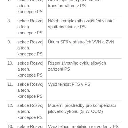
a tech.
transformátoru v PS
koncepce PS
8.
sekce Rozvoj
Návrh komplexního zajištění vlastní
a tech.
spotřeby stanice PS
koncepce PS
9.
sekce Rozvoj
Útlum SF6 v přístrojích VVN a ZVN
a tech.
koncepce PS
10.
sekce Rozvoj
Řízení životního cyklu silových
a tech.
zařízení PS
koncepce PS
11.
sekce Rozvoj
Využitelnost PTS v PS
a tech.
koncepce PS
12.
sekce Rozvoj
Moderní prostředky pro kompenzaci
a tech.
jalového výkonu (STATCOM)
koncepce PS
13.
sekce Rozvoj
Využitelnost mobilních rozvoden v PS