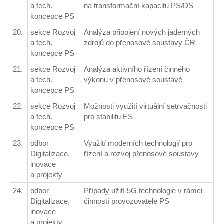
a tech.
na transformační kapacitu PS/DS
koncepce PS
20.
sekce Rozvoj
Analýza připojení nových jaderných
a tech.
zdrojů do přenosové soustavy ČR
koncepce PS
21.
sekce Rozvoj
Analýza aktivního řízení činného
a tech.
výkonu v přenosové soustavě
koncepce PS
22.
sekce Rozvoj
Možnosti využití virtuální setrvačnosti
a tech.
pro stabilitu ES
koncepce PS
23.
odbor
Využití moderních technologií pro
Digitalizace,
řízení a rozvoj přenosové soustavy
inovace
a projekty
24.
odbor
Případy užití 5G technologie v rámci
Digitalizace,
činností provozovatele PS
inovace
a projekty