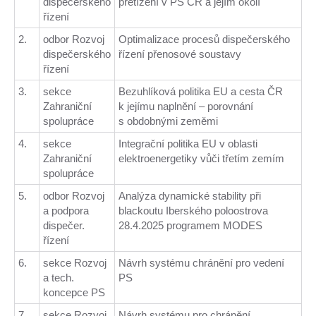
dispečerského
přetížení v PS ČR a jejím okolí
řízení
2.
odbor Rozvoj
Optimalizace procesů dispečerského
dispečerského
řízení přenosové soustavy
řízení
3.
sekce
Bezuhlíková politika EU a cesta ČR
Zahraniční
k jejímu naplnění – porovnání
spolupráce
s obdobnými zeměmi
4.
sekce
Integrační politika EU v oblasti
Zahraniční
elektroenergetiky vůči třetím zemím
spolupráce
5.
odbor Rozvoj
Analýza dynamické stability při
a podpora
blackoutu Iberského poloostrova
dispečer.
28.4.2025 programem MODES
řízení
6.
sekce Rozvoj
Návrh systému chránění pro vedení
a tech.
PS
koncepce PS
7.
sekce Rozvoj
Návrh systému pro chránění