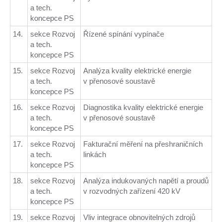
a tech.
koncepce PS
14.
sekce Rozvoj
Řízené spínání vypínače
a tech.
koncepce PS
15.
sekce Rozvoj
Analýza kvality elektrické energie
a tech.
v přenosové soustavě
koncepce PS
16.
sekce Rozvoj
Diagnostika kvality elektrické energie
a tech.
v přenosové soustavě
koncepce PS
17.
sekce Rozvoj
Fakturační měření na přeshraničních
a tech.
linkách
koncepce PS
18.
sekce Rozvoj
Analýza indukovaných napětí a proudů
a tech.
v rozvodných zařízení 420 kV
koncepce PS
19.
sekce Rozvoj
Vliv integrace obnovitelných zdrojů