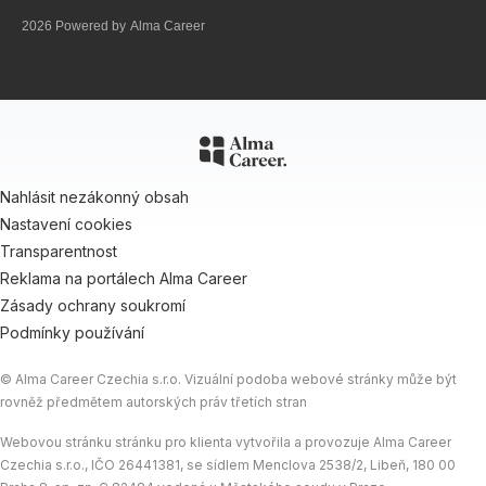
2026 Powered by
Alma Career
Nahlásit nezákonný obsah
Nastavení cookies
Transparentnost
Reklama na portálech Alma Career
Zásady ochrany soukromí
Podmínky používání
© Alma Career Czechia s.r.o. Vizuální podoba webové stránky může být
rovněž předmětem autorských práv třetích stran
Webovou stránku stránku pro klienta vytvořila a provozuje Alma Career
Czechia s.r.o., IČO 26441381, se sídlem Menclova 2538/2, Libeň, 180 00